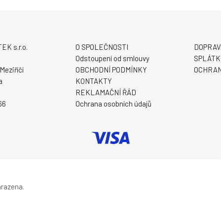
K s.r.o.
O SPOLEČNOSTI
DOPRAV
9
Odstoupení od smlouvy
SPLÁTK
Meziříčí
OBCHODNÍ PODMÍNKY
OCHRAN
a
KONTAKTY
REKLAMAČNÍ ŘÁD
66
Ochrana osobních údajů
hrazena.