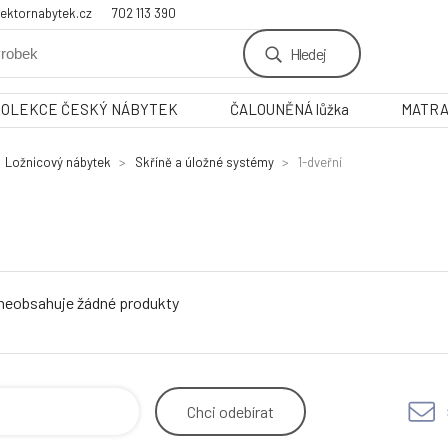
ektornabytek.cz
702 113 390
Hledej
KOLEKCE ČESKÝ NÁBYTEK
ČALOUNĚNÁ lůžka
MATR
Ložnicový nábytek
Skříně a úložné systémy
1-dveřní
 neobsahuje žádné produkty
Chci
odebírat