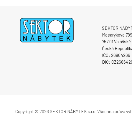
SEKTOR NÁBYTE
Masarykova 78
757 01 Valašské 
Česká Republik
IČO: 26864266
DIČ: CZ268642
Copyright © 2026 SEKTOR NÁBYTEK s.r.o.
Všechna práva vy