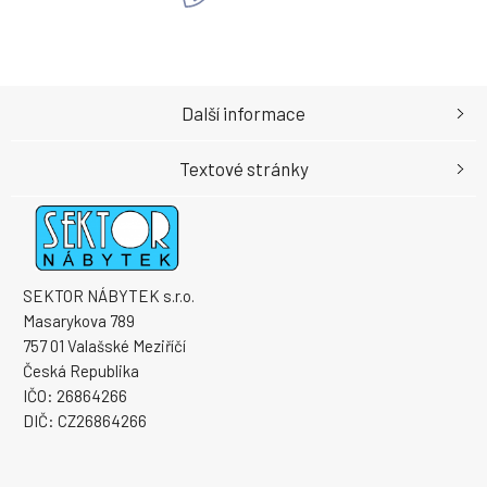
Další informace
Textové stránky
SEKTOR NÁBYTEK s.r.o.
Masarykova 789
757 01 Valašské Meziříčí
Česká Republika
IČO: 26864266
DIČ: CZ26864266