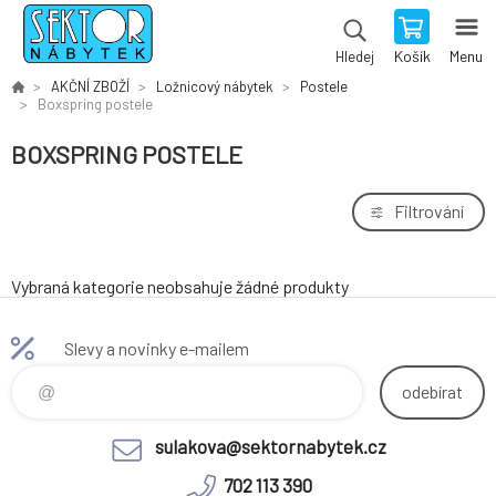
Košík
Menu
Hledej
AKČNÍ ZBOŽÍ
Ložnicový nábytek
Postele
Boxspring postele
BOXSPRING POSTELE
Filtrování
Vybraná kategorie neobsahuje žádné produkty
Slevy a novinky e-mailem
odebírat
sulakova@sektornabytek.cz
702 113 390