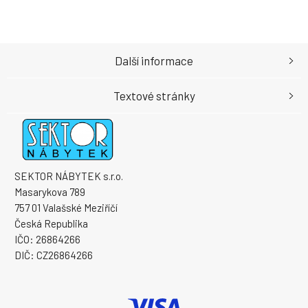
Další informace
Textové stránky
SEKTOR NÁBYTEK s.r.o.
Masarykova 789
757 01 Valašské Meziříčí
Česká Republika
IČO: 26864266
DIČ: CZ26864266