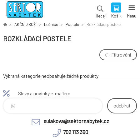
Košík
Menu
Hledej
AKČNÍ ZBOŽÍ
Ložnice
Postele
Rozkládací postele
ROZKLÁDACÍ POSTELE
Filtrování
Vybraná kategorie neobsahuje žádné produkty
Slevy a novinky e-mailem
odebírat
sulakova@sektornabytek.cz
702 113 390