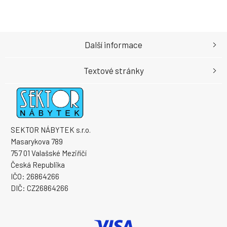
Další informace
Textové stránky
SEKTOR NÁBYTEK s.r.o.
Masarykova 789
757 01 Valašské Meziříčí
Česká Republika
IČO: 26864266
DIČ: CZ26864266