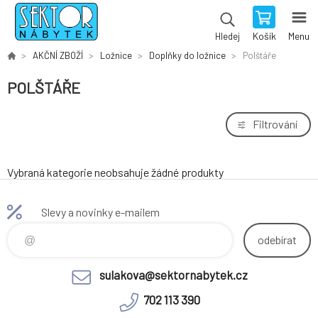
Košík
Menu
Hledej
AKČNÍ ZBOŽÍ
Ložnice
Doplňky do ložnice
Polštáře
POLŠTÁŘE
Filtrování
Vybraná kategorie neobsahuje žádné produkty
Slevy a novinky e-mailem
odebírat
sulakova@sektornabytek.cz
702 113 390