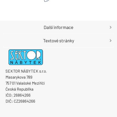
Další informace
Textové stránky
SEKTOR NÁBYTEK s.r.o.
Masarykova 789
757 01 Valašské Meziříčí
Česká Republika
IČO: 26864266
DIČ: CZ26864266