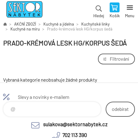
Košík
Menu
Hledej
AKČNÍ ZBOŽÍ
Kuchyně a jídelna
Kuchyňské linky
Kuchyně na míru
Prado-krémová lesk HG/korpus šedá
PRADO-KRÉMOVÁ LESK HG/KORPUS ŠEDÁ
Filtrování
Vybraná kategorie neobsahuje žádné produkty
Slevy a novinky e-mailem
odebírat
sulakova@sektornabytek.cz
702 113 390