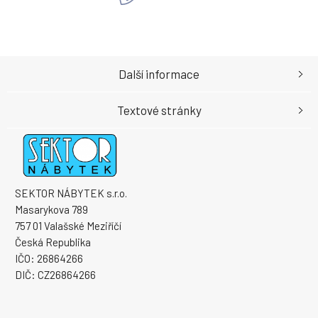
Další informace
Textové stránky
SEKTOR NÁBYTEK s.r.o.
Masarykova 789
757 01 Valašské Meziříčí
Česká Republika
IČO: 26864266
DIČ: CZ26864266