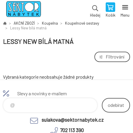
Košík
Menu
Hledej
AKČNÍ ZBOŽÍ
Koupelna
Koupelnové sestavy
Lessy New bílá matná
LESSY NEW BÍLÁ MATNÁ
Filtrování
Vybraná kategorie neobsahuje žádné produkty
Slevy a novinky e-mailem
odebírat
sulakova@sektornabytek.cz
702 113 390