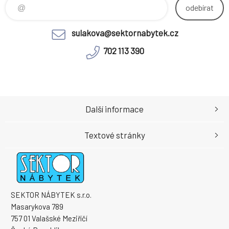
odebírat
sulakova@sektornabytek.cz
702 113 390
Další informace
Textové stránky
SEKTOR NÁBYTEK s.r.o.
Masarykova 789
757 01 Valašské Meziříčí