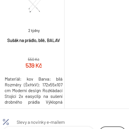
2 týdny
Sušák na prádlo, bílé, BALAV
550 Kč
539 Kč
Materiál: kov Barva: bílá
Rozměry (ŠxHxV): 172x55x107
cm Moderní design Rozkládací
Stojící 2x easyclip na sušení
drobného prádla Výklopná
boční ramena Protiskluzové
stabilizační kluzáky Hmotnost:
2.6kg
Slevy a novinky e-mailem