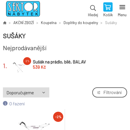
Košík
Menu
Hledej
AKČNÍ ZBOŽÍ
Koupelna
Doplňky do koupelny
Sušáky
SUŠÁKY
Nejprodávanější
Sušák na prádlo, bílé, BALAV
-2%
1.
539 Kč
Filtrování
O řazení
-2%