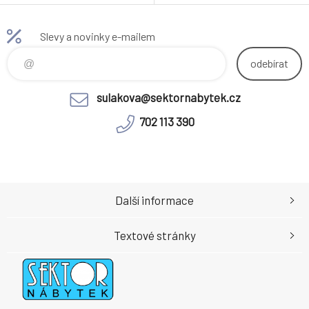
150x67,5x73,5 cm Rozměry
Rozměry psacího stolku s
psacího stolku s vysouvací
vysouvací částí (ŠxHxV):
částí (ŠxHxV): 100x67,5x73,5
100x67,5x73,5 cm Rozměry
Slevy a novinky e-mailem
cm Rozměry rohového stolku
rohového stolku (ŠxHxV):
(ŠxHxV): 67,5x67,5x73,5 cm
67,5x67,5x73,5 cm Rozměry
odebírat
Rozměry kontejneru (ŠxHxV):
kontejneru (ŠxHxV):
39x40,5x55 cm Rozměry z
39x40,5x55 cm Rozměry z
sulakova@sektornabytek.cz
nízkého regálu (ŠxHxV):
nízkého regálu (ŠxHxV):
72,5x33,8x115,5
72,5x33,8x115,5 cm Rozměry z
702 113 390
Další informace
Textové stránky