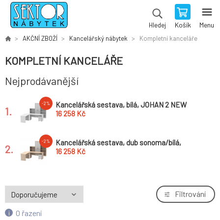
Košík
Menu
Hledej
AKČNÍ ZBOŽÍ
Kancelářský nábytek
Kompletní kanceláře
KOMPLETNÍ KANCELÁŘE
Nejprodávanější
Kancelářská sestava, bílá, JOHAN 2 NEW
-2%
1.
16 258 Kč
Kancelářská sestava, dub sonoma/bílá,
-2%
2.
JOHAN 2 NEW
16 258 Kč
Filtrování
O řazení