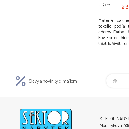
2 týdny
2 
Materiál čalún
textílie podľa
oderov Farba: š
kov Farba: čier
68x61x78-90 c
Hĺbka sedu: 36 
chrbtovej opier
opierky: 22 cm
opierka Opierky 
Slevy a novinky e-mailem
SEKTOR NÁBYTE
Masarykova 78