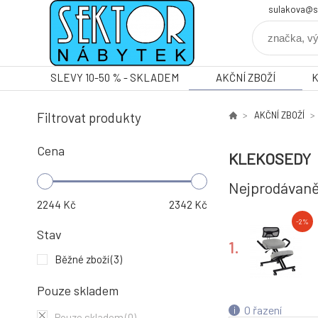
sulakova@s
SLEVY 10-50 % - SKLADEM
AKČNÍ ZBOŽÍ
Filtrovat produkty
AKČNÍ ZBOŽÍ
Cena
KLEKOSEDY
Nejprodávaně
2244
Kč
2342
Kč
-2%
Stav
1.
Běžné zboží
(3)
Pouze skladem
O řazení
Pouze skladem
(0)