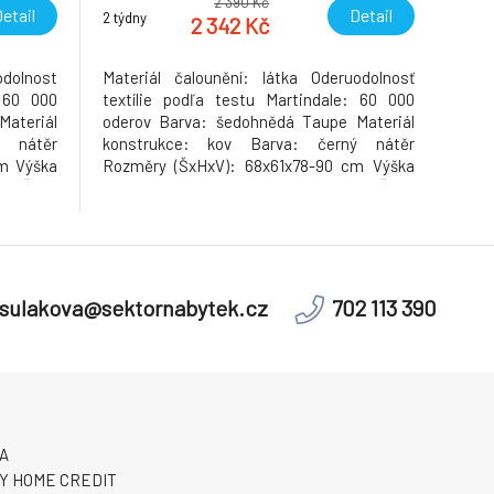
2 390 Kč
etail
Detail
2 týdny
2 342 Kč
odolnost
Materiál čalounění: látka Oderuodolnosť
: 60 000
textílie podľa testu Martindale: 60 000
ateriál
oderov Barva: šedohnědá Taupe Materiál
ý nátěr
konstrukce: kov Barva: černý nátěr
m Výška
Rozměry (ŠxHxV): 68x61x78-90 cm Výška
cm Šířka
sedu: 45-55 cm Hloubka sedu: 36 cm Šířka
: 35 cm
sedu: 44 cm Šířka zádové opěrky: 38 cm
a vhodná
Výška zádové opěrky: 22 cm Nosnost: 110
kg bederní opěrka Opěrky na
sulakova@sektornabytek.cz
702 113 390
A
Y HOME CREDIT