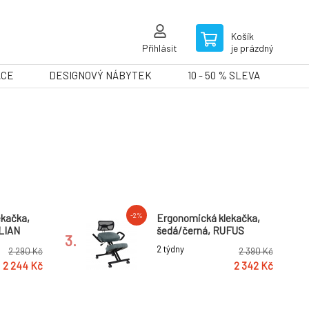
Košík
Přihlásit
je prázdný
ACE
DESIGNOVÝ NÁBYTEK
10 - 50 % SLEVA
-2%
ekačka,
Ergonomická klekačka,
ILIAN
šedá/černá, RUFUS
3.
2 týdny
2 290 Kč
2 390 Kč
2 244 Kč
2 342 Kč