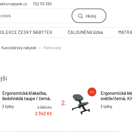
ektornabytek.cz
702 113 390
Hledej
KOLEKCE ČESKÝ NÁBYTEK
ČALOUNĚNÁ lůžka
MATR
Kancelářský nábytek
Klekosedy
jší
-2%
Ergonomická kľakačka,
Ergonomická kl
šedohnědá taupe / černá,
světle/černá, K
2.
RUFUS
2 týdny
2 týdny
2 390 Kč
2 342 Kč