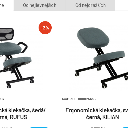
me
Od nejlevnějších
Od nejdražších
-2%
414
Kód: i399_0000256412
ká klekačka, šedá/
Ergonomická klekačka, sv
rná, RUFUS
černá, KILIAN