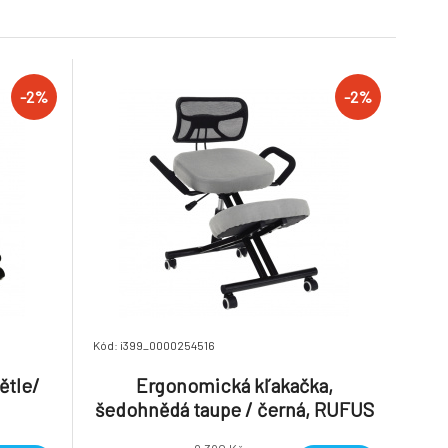
-2%
-2%
Kód: i399_0000254516
ětle/
Ergonomická kľakačka,
šedohnědá taupe / černá, RUFUS