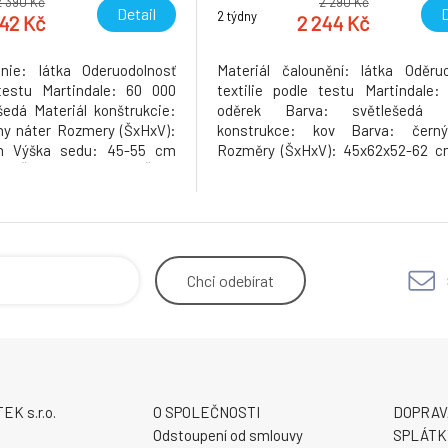
2 390 Kč
2 290 Kč
Detail
D
2 týdny
342 Kč
2 244 Kč
enie: látka Oderuodolnosť
Materiál čalounění: látka Oděru
 testu Martindale: 60 000
textilie podle testu Martindale
edá Materiál konštrukcie:
oděrek Barva: světlešedá M
ny náter Rozmery (ŠxHxV):
konstrukce: kov Barva: čern
m Výška sedu: 45-55 cm
Rozměry (ŠxHxV): 45x62x52-62 c
cm Šírka sedu: 44 cm Šírka
sedu: 30-45 cm Hloubka sedu: 30 
ky: 38 cm Výška chrbtovej
sedu: 35 cm Šířka zádové opěrky
 Nosnosť: 110 kg bedrová
Nosnost: 110 kg Univerzální kolečk
na r
pro měkké i tvrdé podlahy Ergo
Chci
odebírat
K s.r.o.
O SPOLEČNOSTI
DOPRAV
9
Odstoupení od smlouvy
SPLÁTK