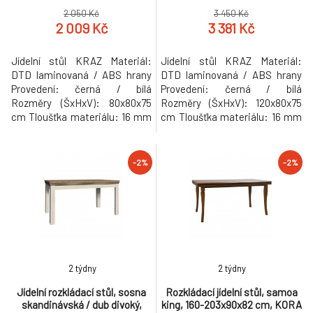
2 050 Kč
3 450 Kč
2 009 Kč
3 381 Kč
Jídelní stůl KRAZ Materiál:
Jídelní stůl KRAZ Materiál:
DTD laminovaná / ABS hrany
DTD laminovaná / ABS hrany
Provedení: černá / bílá
Provedení: černá / bílá
Rozměry (ŠxHxV): 80x80x75
Rozměry (ŠxHxV): 120x80x75
cm Tloušťka materiálu: 16 mm
cm Tloušťka materiálu: 16 mm
Vhodný pro 4 osoby Dodávané
Vhodný pro 4 osoby Dodávané
v demontu Hmotnost: 16kg
v demontu Hmotnost: 21kg
-2%
-2%
2 týdny
2 týdny
Jídelní rozkládací stůl, sosna
Rozkládací jídelní stůl, samoa
skandinávská / dub divoký,
king, 160-203x90x82 cm, KORA