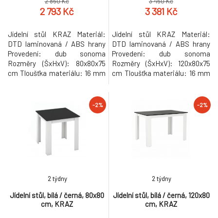
2 850 Kč
3 450 Kč
2 793 Kč
3 381 Kč
Jídelní stůl KRAZ Materiál:
Jídelní stůl KRAZ Materiál:
DTD laminovaná / ABS hrany
DTD laminovaná / ABS hrany
Provedení: dub sonoma
Provedení: dub sonoma
Rozměry (ŠxHxV): 80x80x75
Rozměry (ŠxHxV): 120x80x75
cm Tloušťka materiálu: 16 mm
cm Tloušťka materiálu: 16 mm
Vhodný pro 4 osoby Dodávané
Vhodný pro 4 osoby Dodávané
v demontu Hmotnost: 16kg
v demontu Hmotnost: 21kg
-2%
-2%
2 týdny
2 týdny
Jídelní stůl, bílá / černá, 80x80
Jídelní stůl, bílá / černá, 120x80
cm, KRAZ
cm, KRAZ