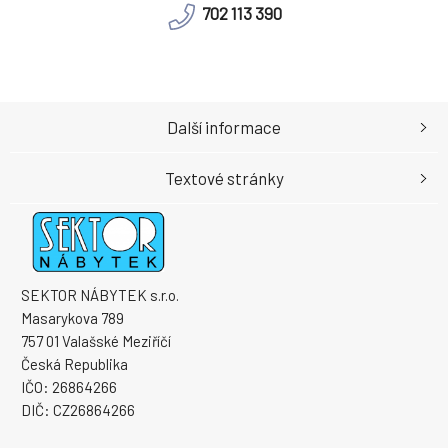
702 113 390
Další informace
Textové stránky
SEKTOR NÁBYTEK s.r.o.
Masarykova 789
757 01 Valašské Meziříčí
Česká Republika
IČO: 26864266
DIČ: CZ26864266