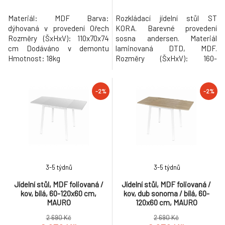
Materiál: MDF Barva:
Rozkládací jídelní stůl ST
dýhovaná v provedení Ořech
KORA. Barevné provedení
Rozměry (ŠxHxV): 110x70x74
sosna andersen. Materiál
cm Dodáváno v demontu
laminovaná DTD, MDF.
Hmotnost: 18kg
Rozměry (ŠxHxV): 160-
203x90x82 cm Tloušťka
materiálu korpus: 22 mm
Tloušťka materiálu vrchní
-2%
-2%
desky: 36 mm Hmotnost: 52kg
3-5 týdnů
3-5 týdnů
Jídelní stůl, MDF foliovaná /
Jídelní stůl, MDF foliovaná /
kov, bílá, 60-120x60 cm,
kov, dub sonoma / bílá, 60-
MAURO
120x60 cm, MAURO
2 690 Kč
2 690 Kč