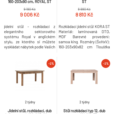
160-203x90 cm, ROYAL ST
ST
9 190 Kč
8 990 Kč
9 006 Kč
8 810 Kč
jídelní stůl - rozkládací z
Rozkládací jídelní stůl KORA ST
elegantního sektorového
Materiál: laminovaná DTD,
systému Royal v anglickém
MDF Barevné provedení:
stylu, ze kterého si můžete
samoa king. Rozměry (ŠxHxV):
vyskládat nábytek podle Vašich
160-203x90x82 cm Tloušťka
představ krásné jídelny. Stůl
materiálu korpus: 22 mm
můžete MAZ složený s šířkou
Tloušťka materiálu vrchní
160 cm, nebo jej rozložit na
desky: 36 mm Dodávané v
-2%
-2%
šířku až 203 cm. Materiál:
demontu. Hmotnost: 52kg
korpus DTD laminovaná +
ozdobné lišty, kovové úchyty.
Barevné provedení: bílá sosna
skand
2 týdny
2 týdny
Jídelní stůl, rozkládací, dub
Stůl rozkládací typ 12, dub