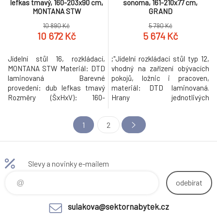
lefkas tmavý, 160-203x90 cm,
sonoma, 161-210x77 cm,
MONTANA STW
GRAND
10 890 Kč
5 790 Kč
10 672 Kč
5 674 Kč
Jídelní stůl 16, rozkládací,
;"Jídelní rozkládací stůl typ 12,
MONTANA STW Materiál: DTD
vhodný na zařízení obývacích
laminovaná Barevné
pokojů, ložnic i pracoven,
provedení: dub lefkas tmavý
materiál: DTD laminovaná.
Rozměry (ŠxHxV): 160-
Hrany jednotlivých
203x90x82 cm Tloušťka
komponentů jsou ukončeny
materiálu: 36 mm Dodávané v
vroubkovanou lištou. Barevné
1
2
demontu. Hmotnost: 72kg
provedení: dub sonoma.
Rozměry (ŠxVxH): 160x77x90
cm, , po rozložení 210x77x90
cm. Tloušťka materiálu korpus:
Slevy a novinky e-mailem
16 mm Tloušťka materiálu
vrchní desky: 2
odebírat
sulakova@sektornabytek.cz