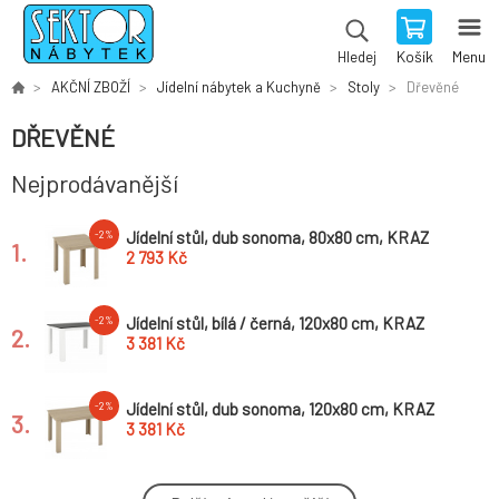
Košík
Menu
Hledej
AKČNÍ ZBOŽÍ
Jídelní nábytek a Kuchyně
Stoly
Dřevěné
DŘEVĚNÉ
Nejprodávanější
Jídelní stůl, dub sonoma, 80x80 cm, KRAZ
-2%
1.
2 793 Kč
Jídelní stůl, bílá / černá, 120x80 cm, KRAZ
-2%
2.
3 381 Kč
Jídelní stůl, dub sonoma, 120x80 cm, KRAZ
-2%
3.
3 381 Kč
Jídelní stůl, bílá / černá, 80x80 cm, KRAZ
-2%