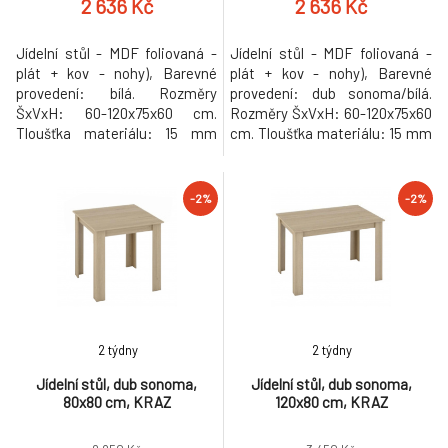
2 636 Kč
2 636 Kč
Jídelní stůl - MDF foliovaná -
Jídelní stůl - MDF foliovaná -
plát + kov - nohy), Barevné
plát + kov - nohy), Barevné
provedení: bílá. Rozměry
provedení: dub sonoma/bílá.
ŠxVxH: 60-120x75x60 cm.
Rozměry ŠxVxH: 60-120x75x60
Tloušťka materiálu: 15 mm
cm. Tloušťka materiálu: 15 mm
Dodávané v demontu.
Dodávané v demontu.
Hmotnost: 15kg
Hmotnost: 15kg
-2%
-2%
2 týdny
2 týdny
Jídelní stůl, dub sonoma,
Jídelní stůl, dub sonoma,
80x80 cm, KRAZ
120x80 cm, KRAZ