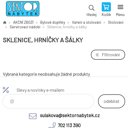
Košík
Menu
Hledej
AKČNÍ ZBOŽÍ
Bytové doplňky
Vaření a stolování
Stolování
Servírovací nádobí
Sklenice, hrníčky a šálky
SKLENICE, HRNÍČKY A ŠÁLKY
Filtrování
Vybraná kategorie neobsahuje žádné produkty
Slevy a novinky e-mailem
odebírat
sulakova@sektornabytek.cz
702 113 390