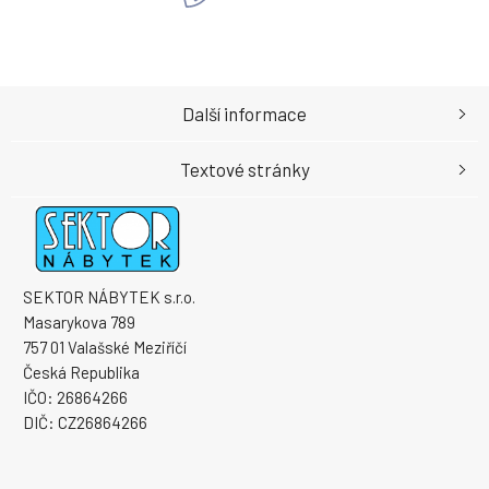
Další informace
Textové stránky
SEKTOR NÁBYTEK s.r.o.
Masarykova 789
757 01 Valašské Meziříčí
Česká Republika
IČO: 26864266
DIČ: CZ26864266