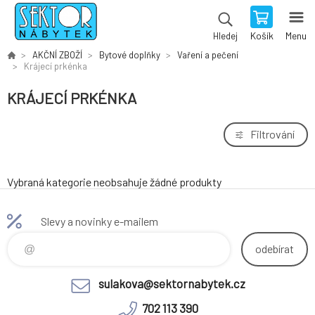
Košík
Menu
Hledej
AKČNÍ ZBOŽÍ
Bytové doplňky
Vaření a pečení
Krájecí prkénka
KRÁJECÍ PRKÉNKA
Filtrování
Vybraná kategorie neobsahuje žádné produkty
Slevy a novinky e-mailem
odebírat
sulakova@sektornabytek.cz
702 113 390