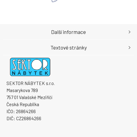
Další informace
Textové stránky
SEKTOR NÁBYTEK s.r.o.
Masarykova 789
757 01 Valašské Meziříčí
Česká Republika
IČO: 26864266
DIČ: CZ26864266