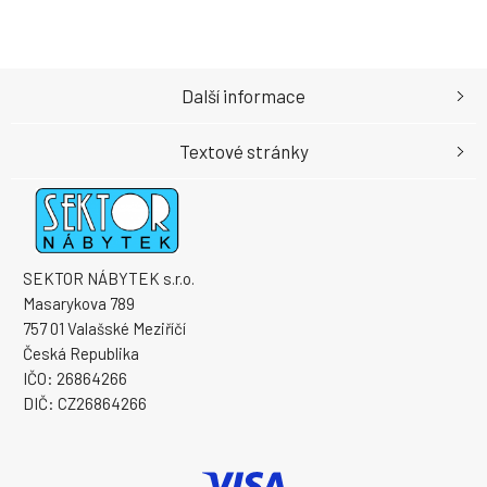
Další informace
Textové stránky
SEKTOR NÁBYTEK s.r.o.
Masarykova 789
757 01 Valašské Meziříčí
Česká Republika
IČO: 26864266
DIČ: CZ26864266