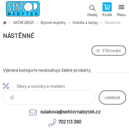
Košík
Menu
Hledej
AKČNÍ ZBOŽÍ
Bytové doplňky
Svítidla a lampy
Nástěnné
NÁSTĚNNÉ
Filtrování
Vybraná kategorie neobsahuje žádné produkty
Slevy a novinky e-mailem
odebírat
sulakova@sektornabytek.cz
702 113 390