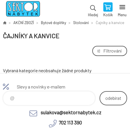
Košík
Menu
Hledej
AKČNÍ ZBOŽÍ
Bytové doplňky
Stolování
Čajníky a kanvice
ČAJNÍKY A KANVICE
Filtrování
Vybraná kategorie neobsahuje žádné produkty
Slevy a novinky e-mailem
odebírat
sulakova@sektornabytek.cz
702 113 390