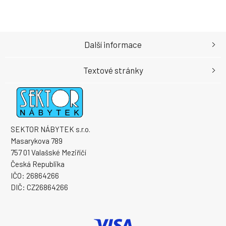
Další informace
Textové stránky
SEKTOR NÁBYTEK s.r.o.
Masarykova 789
757 01 Valašské Meziříčí
Česká Republika
IČO: 26864266
DIČ: CZ26864266