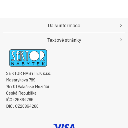
Další informace
Textové stránky
SEKTOR NÁBYTEK s.r.o.
Masarykova 789
757 01 Valašské Meziříčí
Česká Republika
IČO: 26864266
DIČ: CZ26864266