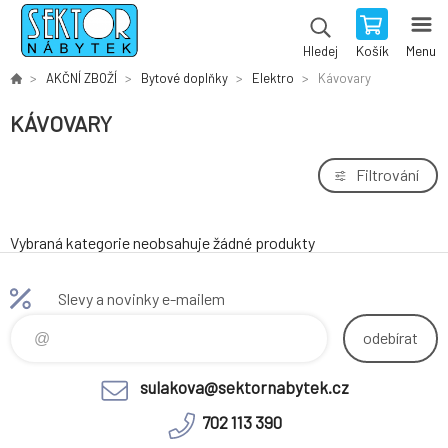
Košík
Menu
Hledej
AKČNÍ ZBOŽÍ
Bytové doplňky
Elektro
Kávovary
KÁVOVARY
Filtrování
Vybraná kategorie neobsahuje žádné produkty
Slevy a novinky e-mailem
odebírat
sulakova@sektornabytek.cz
702 113 390